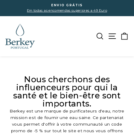
Pular
ENVIO GRÁTIS
para
Em todas as encomendas superiores a 49 Euro
slideshow
o
pausa
Conteúdo
Pesquisar
Naveg
C
Nous cherchons des
influenceurs pour qui la
santé et le bien-être sont
importants.
Berkey est une marque de purificateurs d'eau, notre
mission est de fournir une eau saine. Ce partenariat
vous permet d'offrir à votre communauté un code
promo de -5 % sur tout le site et nous vous offrons